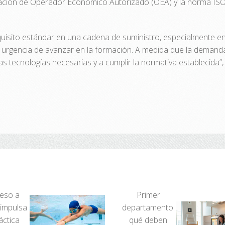
icación de Operador Económico Autorizado (OEA) y la norma ISO 
uisito estándar en una cadena de suministro, especialmente e
a urgencia de avanzar en la formación. A medida que la demanda
s tecnologías necesarias y a cumplir la normativa establecida”
eso a
Primer
 impulsa
departamento:
áctica
qué deben