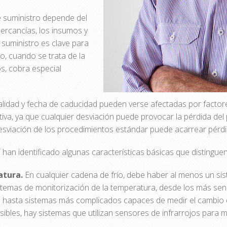
e suministro depende del
ercancías, los insumos y
 suministro es clave para
o, cuando se trata de la
s, cobra especial
lidad y fecha de caducidad pueden verse afectadas por factores 
iva, ya que cualquier desviación puede provocar la pérdida del p
desviación de los procedimientos estándar puede acarrear pérdid
 han identificado algunas características básicas que distinguen
atura.
En cualquier cadena de frío, debe haber al menos un si
sistemas de monitorización de la temperatura, desde los más senc
én hasta sistemas más complicados capaces de medir el cambio 
bles, hay sistemas que utilizan sensores de infrarrojos para me