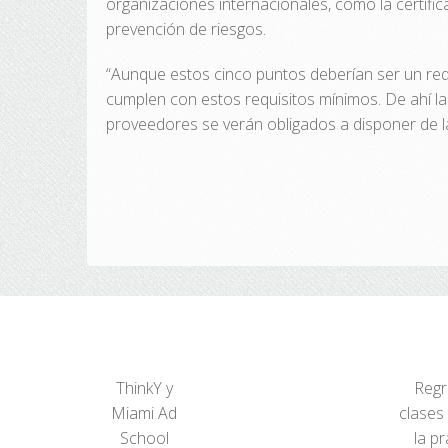
organizaciones internacionales, como la certif
prevención de riesgos.
“Aunque estos cinco puntos deberían ser un req
cumplen con estos requisitos mínimos. De ahí l
proveedores se verán obligados a disponer de la
ThinkY y
Regr
Miami Ad
clases
School
la pr