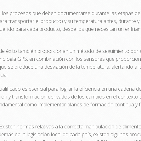
los procesos que deben documentarse durante las etapas de la 
 para transportar el producto) y su temperatura antes, durante 
erido para cada producto, desde los que necesitan un enfriam
 de éxito también proporcionan un método de seguimiento por g
ecnología GPS, en combinación con los sensores que proporcio
s que se produce una desviación de la temperatura, alertando 
cía.
alificado es esencial para lograr la eficiencia en una cadena de 
ón y transformación derivados de los cambios en el contexto s
fundamental como implementar planes de formación continua y f
Existen normas relativas a la correcta manipulación de aliment
demás de la legislación local de cada país, existen algunos p