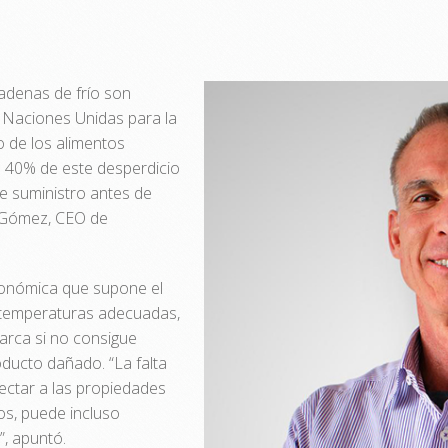
cadenas de frío son
s Naciones Unidas para la
o de los alimentos
l 40% de este desperdicio
e suministro antes de
c Gómez, CEO de
conómica que supone el
s temperaturas adecuadas,
marca si no consigue
oducto dañado. “La falta
ectar a las propiedades
os, puede incluso
”, apuntó.