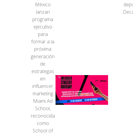
México
depo
lanzan
Deca
programa
ejecutivo
para
formar a la
próxima
generación
de
estrategas
en
influencer
marketing
Miami Ad
School,
reconocida
como
School of