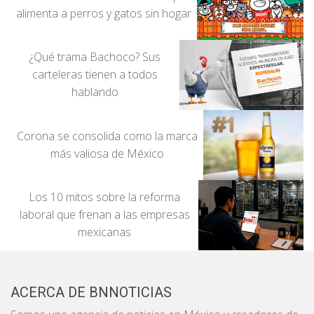
alimenta a perros y gatos sin hogar
¿Qué trama Bachoco? Sus
carteleras tienen a todos
hablando
Corona se consolida como la marca
más valiosa de México
Los 10 mitos sobre la reforma
laboral que frenan a las empresas
mexicanas
ACERCA DE BNNOTICIAS