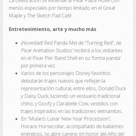
La celebración se extiende al Pixar Place Hotel con
menús especiales por tiempo limitado en el Great
Maple y The Sketch Pad Café.
Entretenimiento, arte y mucho más
¡Novedad! Red Panda Mei de “Turning Red”, de
Pixar Animation Studios’ recibirá a los visitantes
en el Pixar Pier Band Shell en su ‘forma panda’
por primera vez.
Varios de los personajes Disney favoritos
debutarán trajes nuevos que reflejan la
representación cultural, entre ellos, Donald Duck
y Daisy Duck, luciendo un vestuario tradicional
chino, y Goofy y Clarabelle Cow, vestidos con
trajes inspirados en las tradiciones vietnamitas.
En “Mulan’s Lunar New Year Procession”,
Horace Horsecollar, acompañado de bailarines
enérgicos, se abre camino en honor del Año del