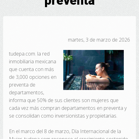
preventa
martes, 3 de marzo de 2026
tudepa.com. la red
inmobiliaria mexicana
que cuenta con más
de 3,000 opciones en
preventa de
departamentos,
informa que 50% de sus clientes son mujeres que
cada vez más compran departamentos en preventa y
se consolidan como inversionistas y propietarias.
En el marco del 8 de marzo, Día Internacional de la