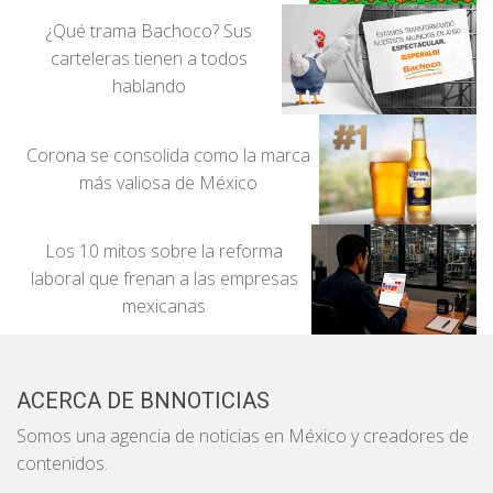
¿Qué trama Bachoco? Sus
carteleras tienen a todos
hablando
Corona se consolida como la marca
más valiosa de México
Los 10 mitos sobre la reforma
laboral que frenan a las empresas
mexicanas
ACERCA DE BNNOTICIAS
Somos una agencia de noticias en México y creadores de
contenidos.